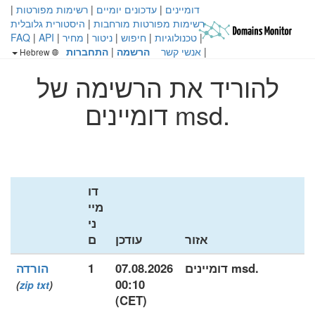
דומיינים
|
עדכונים יומיים
|
רשימות מפורטות
|
רשימות מפורטות מורחבות
|
היסטורית גלובלית
|
טכנולוגיות
|
חיפוש
|
ניטור
|
מחיר
|
API
|
FAQ
|
אנשי קשר
הרשמה
|
התחברות
Hebrew
להוריד את הרשימה של
.msd דומיינים
דו
מיי
ני
אזור
עודכן
ם
.msd דומיינים
07.08.2026
1
הורדה
00:10
)
zip
txt
(
(CET)