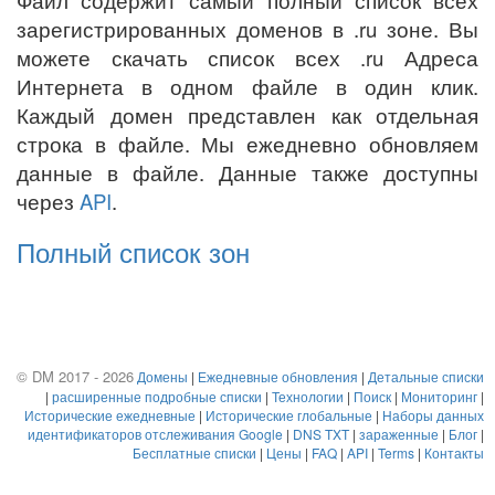
Файл содержит самый полный список всех
зарегистрированных доменов в .ru зоне. Вы
можете скачать список всех .ru Адреса
Интернета в одном файле в один клик.
Каждый домен представлен как отдельная
строка в файле. Мы ежедневно обновляем
данные в файле. Данные также доступны
через
API
.
Полный список зон
© DM 2017 - 2026
Домены
|
Ежедневные обновления
|
Детальные списки
|
расширенные подробные списки
|
Технологии
|
Поиск
|
Мониторинг
|
Исторические ежедневные
|
Исторические глобальные
|
Наборы данных
идентификаторов отслеживания Google
|
DNS TXT
|
зараженные
|
Блог
|
Бесплатные списки
|
Цены
|
FAQ
|
API
|
Terms
|
Контакты