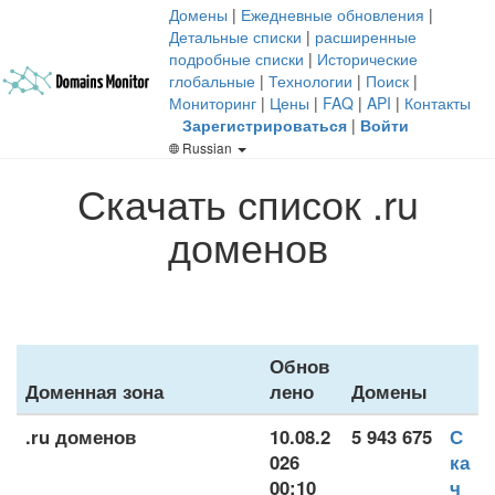
Домены
|
Ежедневные обновления
|
Детальные списки
|
расширенные
подробные списки
|
Исторические
глобальные
|
Технологии
|
Поиск
|
Мониторинг
|
Цены
|
FAQ
|
API
|
Контакты
Зарегистрироваться
|
Войти
Russian
Скачать список .ru
доменов
Обнов
Доменная зона
лено
Домены
.ru доменов
10.08.2
5 943 675
С
026
ка
00:10
ч