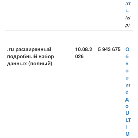
ат
ь
(zi
p)
.ru расширенный
10.08.2
5 943 675
О
подробный набор
026
б
данных (полный)
н
о
в
ит
е
д
о
U
LT
I
M