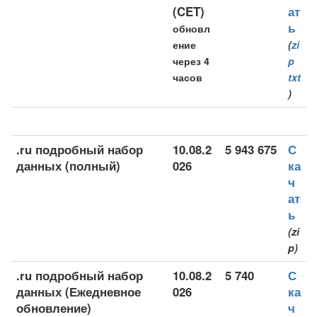
(CET)
ат
ь
обновл
ение
(
zi
через 4
p
часов
txt
)
.ru подробный набор
10.08.2
5 943 675
С
данных (полный)
026
ка
ч
ат
ь
(zi
p)
.ru подробный набор
10.08.2
5 740
С
данных (Ежедневное
026
ка
обновление)
ч