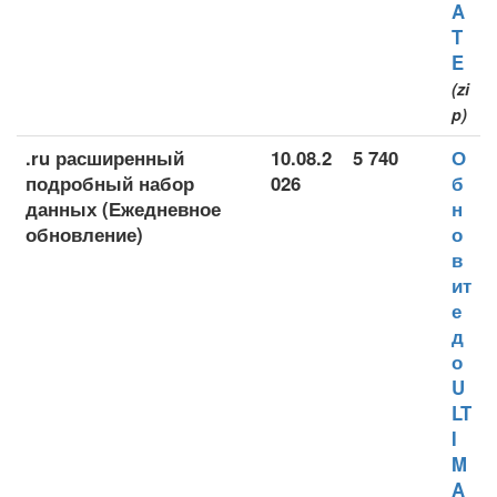
A
T
E
(zi
p)
.ru расширенный
10.08.2
5 740
О
подробный набор
026
б
данных (Ежедневное
н
обновление)
о
в
ит
е
д
о
U
LT
I
M
A