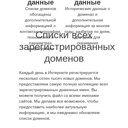
данные
данные
Списки доменов
Исторические данные о
обогащены
доменах и
дополнительной
дополнительная
информацией о
информация за многие
Списки всех
контактах, географии,
годы, разбитая по дням,
технологиях и
доступны для
зарегистрированных
параметрах
скачивания
конфигурации
доменов
Каждый день в Интернете регистрируется
несколько сотен тысяч новых доменов. Мы
предоставляем самую полную коллекцию всех
зарегистрированных доменных имен. Вы
можете получить файл со всеми именами
сайтов. Мы делаем все возможное, чтобы
предоставить наиболее актуальную
информацию, и мы ежедневно обновляем
список доменов.