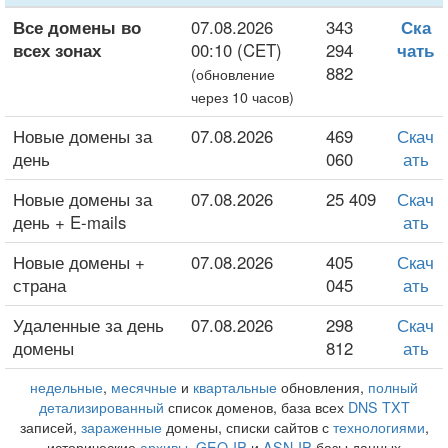
Все домены во
07.08.2026
343
Ска
всех зонах
00:10 (CET)
294
чать
882
(обновление
через 10 часов)
Новые домены за
07.08.2026
469
Скач
день
060
ать
Новые домены за
07.08.2026
25 409
Скач
день + E-mails
ать
Новые домены +
07.08.2026
405
Скач
страна
045
ать
Удаленные за день
07.08.2026
298
Скач
домены
812
ать
недельные
,
месячные
и
квартальные
обновления,
полный
детализированный
список доменов, база всех
DNS TXT
записей,
зараженные
домены, списки сайтов с
технологиями
,
исторические
архивы
,
GEO-IP
и
ASN-IP
базы данных