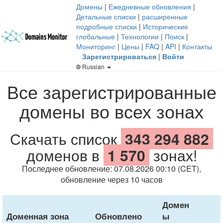
Домены
|
Ежедневные обновления
|
Детальные списки
|
расширенные
подробные списки
|
Исторические
глобальные
|
Технологии
|
Поиск
|
Мониторинг
|
Цены
|
FAQ
|
API
|
Контакты
Зарегистрироваться
|
Войти
Russian
Все зарегистрированные
домены во всех зонах
Скачать список
343 294 882
доменов в
1 570
зонах!
Последнее обновление: 07.08.2026 00:10 (CET),
обновление через 10 часов
Домен
Доменная зона
Обновлено
ы