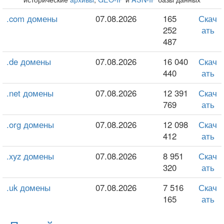
.com домены
07.08.2026
165
Скач
252
ать
487
.de домены
07.08.2026
16 040
Скач
440
ать
.net домены
07.08.2026
12 391
Скач
769
ать
.org домены
07.08.2026
12 098
Скач
412
ать
.xyz домены
07.08.2026
8 951
Скач
320
ать
.uk домены
07.08.2026
7 516
Скач
165
ать