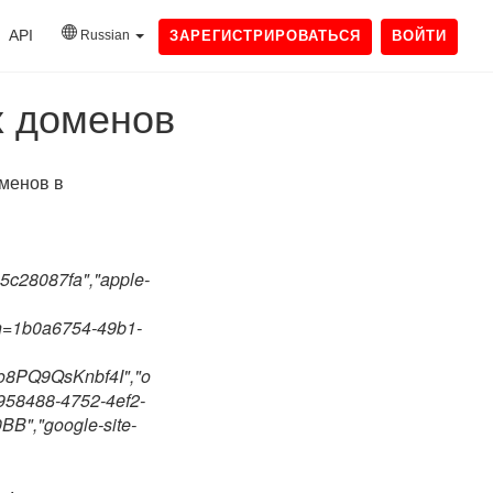
API
Russian
ЗАРЕГИСТРИРОВАТЬСЯ
ВОЙТИ
х доменов
менов в
5c28087fa","apple-
n=1b0a6754-49b1-
8PQ9QsKnbf4I","o
5958488-4752-4ef2-
,"google-site-