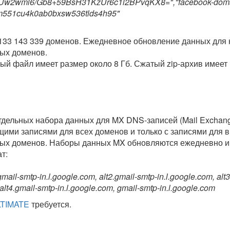
2wml6/Gb8+59BsH31KzUr6c1l2BPvqKX8=","facebook-doma
2rm551cu4k0ab0bxsw536tlds4h95"
133 143 339 доменов. Ежедневное обновление данных для
ых доменов.
ый файл имеет размер около 8 Гб. Сжатый zip-архив имеет 
тдельных набора данных для MX DNS-записей (Mail Exchang
ими записями для всех доменов и только с записями для 
ных доменов. Наборы данных MX обновляются ежедневно и
т:
gmail-smtp-in.l.google.com, alt2.gmail-smtp-in.l.google.com, alt
 alt4.gmail-smtp-in.l.google.com, gmail-smtp-in.l.google.com
LTIMATE
требуется.