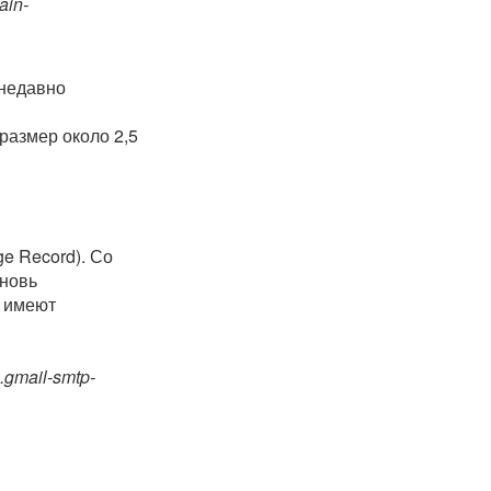
in-
 недавно
размер около 2,5
e Record). Со
вновь
 имеют
3.gmail-smtp-