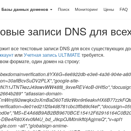
Базы данных доменов
Поиск
Мониторинг
Цены
FAQ
товые записи DNS для все
ржит все текстовые записи DNS для всех существующих до
ккаунт
или
Учетная запись ULTIMATE
требуется.
овом формате, один домен на строку:
ebexdomainverification.8YX6G=6e6922db-e3e6-4a36-904e-a80
tion=30afIBcvSuDV2PLX","google-site-
wD8N7i1JTNTkezJ49swvWW48f8_9xveREV4oB-0Hf5o","docusig
2664b289" "atlassian-domain-
5YjTmWmjI92ewqkx2oXmBaD60Td9zWon9r6eakvHX6B77zzkFQto
verification=de01ed21f2fa4d8781cbc3ffb89cf4ef","docusign=0
bd0e","MS=E4A68B9AB2BB9670BCE15412F62916164C0B20BB"
V9-DBe4R80X4v0M4U_bd_J9cpOJM0nikft0jAgjmsQ","v=spf1
gle.com ~all","globalsign-smime-