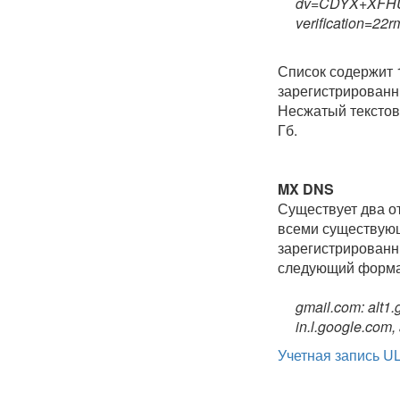
dv=CDYX+XFHUw
verification=2
Список содержит 
зарегистрированн
Несжатый текстов
Гб.
MX DNS
Существует два о
всеми существующ
зарегистрирован
следующий форма
gmail.com: alt1.
in.l.google.com,
Учетная запись U