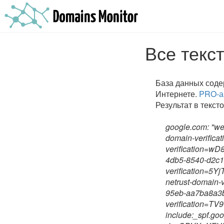
Все текс
База данных соде
Интернете.
PRO-а
Результат в текст
google.com: "w
domain-verifica
verification=
4db5-8540-d2c1
verification=
netrust-domain-
95eb-aa7ba8a3
verification=T
include:_spf.goo