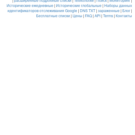
|
расширенные подробные списки
|
Технологии
|
Поиск
|
Мониторинг
|
Исторические ежедневные
|
Исторические глобальные
|
Наборы данных
идентификаторов отслеживания Google
|
DNS TXT
|
зараженные
|
Блог
|
Бесплатные списки
|
Цены
|
FAQ
|
API
|
Terms
|
Контакты