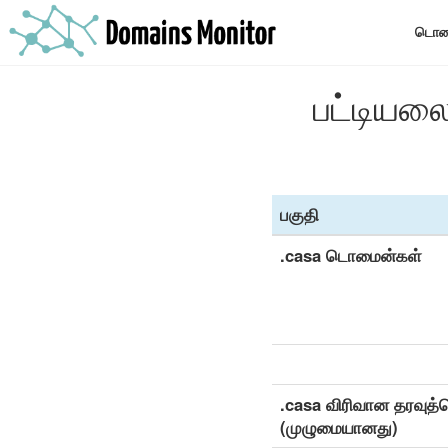
டொமை
பட்டியல
பகுதி
.casa டொமைன்கள்
.casa விரிவான தரவுத்த
(முழுமையானது)