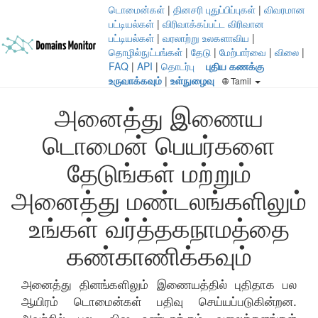
டொமைன்கள்
|
தினசரி புதுப்பிப்புகள்
|
விவரமான
பட்டியல்கள்
|
விரிவாக்கப்பட்ட விரிவான
பட்டியல்கள்
|
வரலாற்று உலகளாவிய
|
தொழில்நுட்பங்கள்
|
தேடு
|
மேற்பார்வை
|
விலை
|
FAQ
|
API
|
தொடர்பு
புதிய கணக்கு
உருவாக்கவும்
|
உள்நுழைவு
Tamil
அனைத்து இணைய
டொமைன் பெயர்களை
தேடுங்கள் மற்றும்
அனைத்து மண்டலங்களிலும்
உங்கள் வர்த்தகநாமத்தை
கண்காணிக்கவும்
அனைத்து தினங்களிலும் இணையத்தில் புதிதாக பல
ஆயிரம் டொமைன்கள் பதிவு செய்யப்படுகின்றன.
அவற்றில் பல, விஷ உண்டாக்கும் வலைத்தளங்கள்