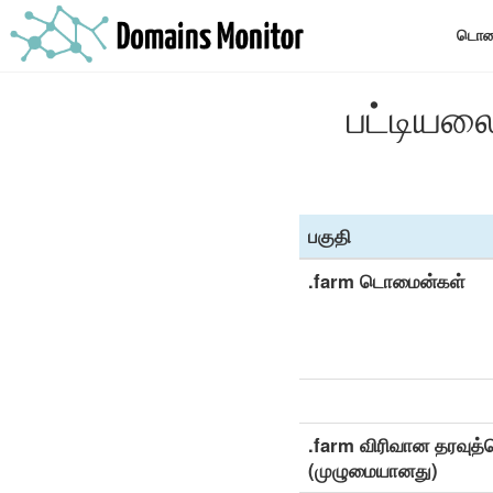
டொமை
பட்டியல
பகுதி
.farm டொமைன்கள்
.farm விரிவான தரவுத்
(முழுமையானது)