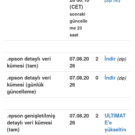
(
zip
txt
)
(CET)
sonraki
güncelle
me 23
saat
.epson detaylı veri
07.08.20
2
İndir
(zip)
kümesi (tam)
26
.epson detaylı veri
07.08.20
0
İndir
(zip)
kümesi (günlük
26
güncelleme)
.epson genişletilmiş
07.08.20
2
ULTIMAT
detaylı veri kümesi
26
E'e
(tam)
yükseltin