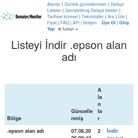
Alanlar
|
Günlük güncellemeler
|
Detaylı
Listeler
|
Genişletilmiş Detaylı listeler
|
Tarihsel küresel
|
Teknolojiler
|
Ara
|
İzle
|
Fiyat
|
FAQ
|
API
|
İletişim
Üye Ol
|
Giriş
Yap
Turkish
Listeyi İndir .epson alan
adı
A
la
n
Güncelle
la
Bölge
nmiş
r
.epson alan adı
07.08.20
2
İndir
26 00:10