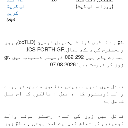
(روزانہ اپ ڈیٹ)
اپ گریڈ
کریں
(zip)
.gr ہے کنٹری کوڈ ٹاپ-لیول ڈومین (ccTLD), زون
ریجسٹری کی دیکھ بھال ICS-FORTH GR.
ہمارے پاس ہیں 292 062 ڈومینز دستیاب ہیں .gr
زون کی فہرست میں: 07.08.2026.
فائل میں دنوں تاریخی تقاضوں سے رجسٹر ہونے
والے ڈومینوں کا ای میل + مالکوں کا ای میل
شامل ہے
فائل میں زون کی تمام رجسٹر ہونے والے
ڈومینوں کی تمام کمپلیٹ لسٹ ہوتی ہے .gr زون