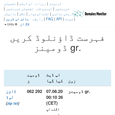
ڈومینز
|
روزانہ اپ ڈیٹس
|
تفصیلی
فہرستیں
|
توسیع شدہ تفصیلی فہرستیں
|
تاریخی عالمی
|
تکنالوجیاں
|
تلاش
|
مانیٹر
|
قیمت
|
API
|
FAQ
|
رابطے
سائن اپ کریں
|
لاگ ان
Urdu
فہرست ڈاؤنلوڈ کریں
.gr ڈومینز
اپ ڈیٹ
ڈومین
زون
کیا گیا
ز
.gr ڈومینز
07.08.20
292 062
ڈاؤن
26 00:10
لوڈ
(CET)
)
zip
txt
(
اگلے اپ