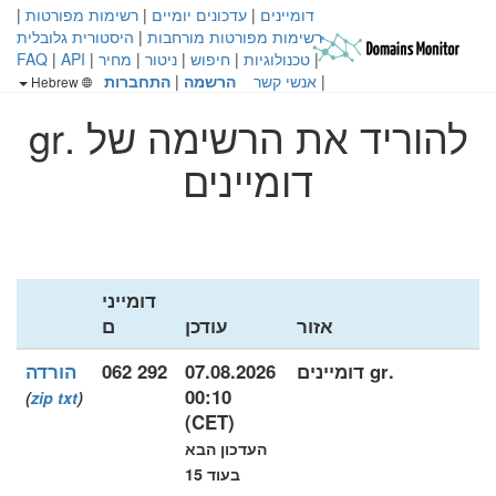
דומיינים
|
עדכונים יומיים
|
רשימות מפורטות
|
רשימות מפורטות מורחבות
|
היסטורית גלובלית
|
טכנולוגיות
|
חיפוש
|
ניטור
|
מחיר
|
API
|
FAQ
|
אנשי קשר
הרשמה
|
התחברות
Hebrew
להוריד את הרשימה של .gr
דומיינים
דומייני
אזור
עודכן
ם
.gr דומיינים
07.08.2026
292 062
הורדה
00:10
)
zip
txt
(
(CET)
העדכון הבא
בעוד 15