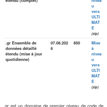
étendu (complet)
nivea
u
vers
ULTI
MAT
E
(zip)
.gr Ensemble de
07.08.202
850
Mise
données détaillé
6
à
étendu (mise à jour
nivea
quotidienne)
u
vers
ULTI
MAT
E
(zip)
.gr est un domaine de premier niveau de code de