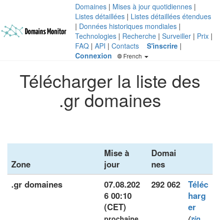
Domaines
|
Mises à jour quotidiennes
|
Listes détaillées
|
Listes détaillées étendues
|
Données historiques mondiales
|
Technologies
|
Recherche
|
Surveiller
|
Prix
|
FAQ
|
API
|
Contacts
S'inscrire
|
Connexion
French
Télécharger la liste des
.gr domaines
Mise à
Domai
Zone
jour
nes
.gr domaines
07.08.202
292 062
Téléc
6 00:10
harg
(CET)
er
prochaine
(
zip