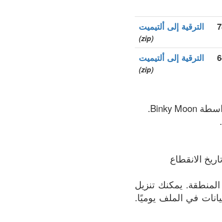
الترقية إلى ألتيميت
(zip)
6
الترقية إلى ألتيميت
(zip)
ريخ الانقطاع
ملف يحتوي على القائمة الأكثر اكتمالاً لجميع النطاقات المسجلة في .services المنطقة. يمكنك تنزيل
 البيانات في الملف يوميًا.