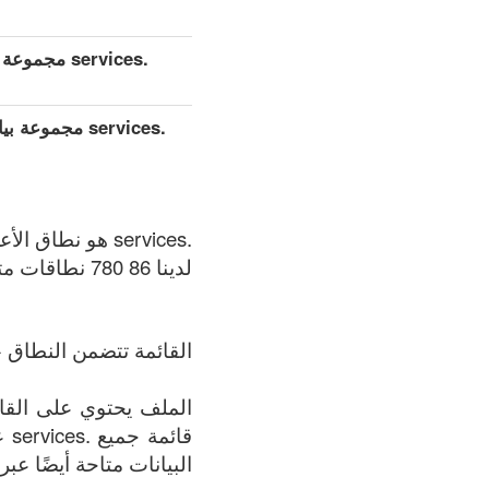
.services مجموعة بيانات مفصلة موسعة (كامل)
.services مجم
.services هو نطاق الأعلى العام (gTLDs), سجل المنطقة الذي يتم الحفاظ عليه بواسطة Binky Moon.
لدينا 86 780 نطاقات متوفر في .services المنطقة في الوقت الحالي: 07.08.2026.
القائمة تتضمن النطاق +
قا
البيانات متاحة أيضًا عبر