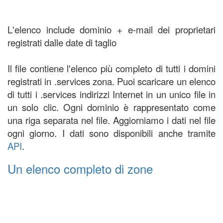
L'elenco include dominio + e-mail dei proprietari
registrati dalle date di taglio
Il file contiene l'elenco più completo di tutti i domini
registrati in .services zona. Puoi scaricare un elenco
di tutti i .services indirizzi Internet in un unico file in
un solo clic. Ogni dominio è rappresentato come
una riga separata nel file. Aggiorniamo i dati nel file
ogni giorno. I dati sono disponibili anche tramite
API
.
Un elenco completo di zone