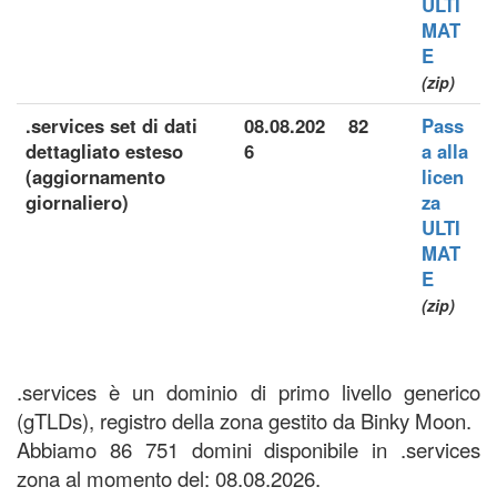
ULTI
MAT
E
(zip)
.services set di dati
08.08.202
82
Pass
dettagliato esteso
6
a alla
(aggiornamento
licen
giornaliero)
za
ULTI
MAT
E
(zip)
.services è un dominio di primo livello generico
(gTLDs), registro della zona gestito da Binky Moon.
Abbiamo 86 751 domini disponibile in .services
zona al momento del: 08.08.2026.