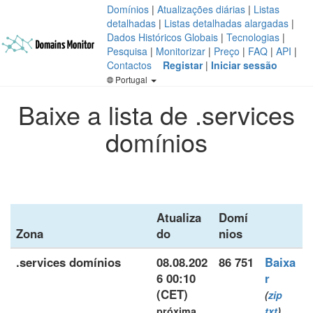
Domínios
|
Atualizações diárias
|
Listas
detalhadas
|
Listas detalhadas alargadas
|
Dados Históricos Globais
|
Tecnologias
|
Pesquisa
|
Monitorizar
|
Preço
|
FAQ
|
API
|
Contactos
Registar
|
Iniciar sessão
Portugal
Baixe a lista de .services
domínios
Atualiza
Domí
Zona
do
nios
.services domínios
08.08.202
86 751
Baixa
6 00:10
r
(CET)
(
zip
próxima
txt
)