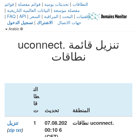
النطاقات
|
تحديثات يومية
|
قوائم مفصلة
|
قوائم
مفصلة موسعة
|
البيانات العالمية التاريخية
|
التقنيات
|
البحث
|
المراقبة
|
السعر
|
API
|
FAQ
|
جهات الاتصال
الاشتراك
|
تسجيل الدخول
Arabic
تنزيل قائمة .uconnect
نطاقات
الن
طا
قا
المنطقة
تحديث
ت
.uconnect نطاقات
07.08.202
1
تنزيل
6 00:10
)
zip
txt
(
(CET)