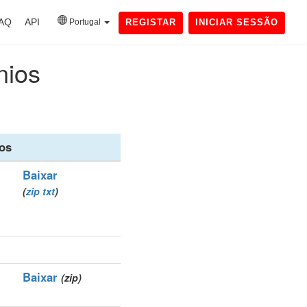
AQ
API
Portugal
REGISTAR
INICIAR SESSÃO
nios
os
Baixar
(
zip
txt
)
Baixar
(zip)