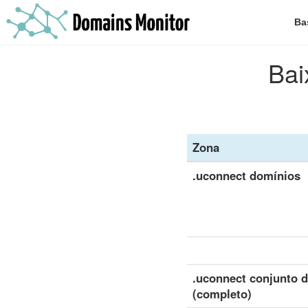
Ba
Bai
Zona
.uconnect domínios
.uconnect conjunto 
(completo)