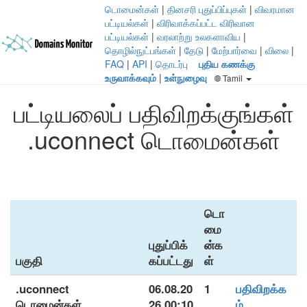
டொமைன்கள்
|
தினசரி புதுப்பிப்புகள்
|
விவரமான
பட்டியல்கள்
|
விரிவாக்கப்பட்ட விரிவான
பட்டியல்கள்
|
வரலாற்று உலகளாவிய
|
தொழில்நுட்பங்கள்
|
தேடு
|
மேற்பார்வை
|
விலை
|
FAQ
|
API
|
தொடர்பு
புதிய கணக்கு
உருவாக்கவும்
|
உள்நுழைவு
Tamil
பட்டியலைப் பதிவிறக்குங்கள்
.uconnect டொமைன்கள்
டொ
மை
புதுப்பிக்
ன்க
பகுதி
கப்பட்டது
ள்
.uconnect
06.08.20
1
பதிவிறக்க
டொமைன்கள்
26 00:10
ம்