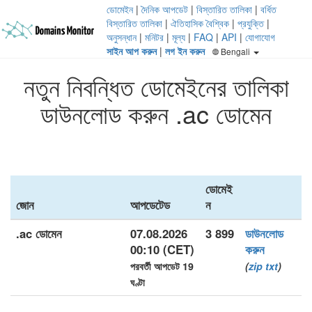
ডোমেইন
|
দৈনিক আপডেট
|
বিস্তারিত তালিকা
|
বর্ধিত
বিস্তারিত তালিকা
|
ঐতিহাসিক বৈশ্বিক
|
প্রযুক্তি
|
অনুসন্ধান
|
মনিটর
|
মূল্য
|
FAQ
|
API
|
যোগাযোগ
সাইন আপ করুন
|
লগ ইন করুন
Bengali
নতুন নিবন্ধিত ডোমেইনের তালিকা
ডাউনলোড করুন .ac ডোমেন
ডোমেই
জোন
আপডেটেড
ন
.ac ডোমেন
07.08.2026
3 899
ডাউনলোড
00:10 (CET)
করুন
পরবর্তী আপডেট 19
(
zip
txt
)
ঘণ্টা