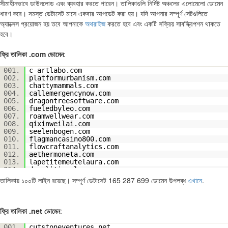
সীমাহীনভাবে ডাউনলোড এবং ব্যবহার করতে পারেন। তালিকাগুলি নির্দিষ্ট অঞ্চলের এলোমেলো ডোমেন
ধারণ করে। সমস্ত ডেটাসেট মাসে একবার আপডেট করা হয়। যদি আপনার সম্পূর্ণ সেটগুলিতে
অ্যাক্সেস প্রয়োজন হয় তবে আপনাকে
অথরাইজ
করতে হবে এবং একটি সক্রিয় সাবস্ক্রিপশন থাকতে
হবে।
ফ্রি তালিকা .com ডোমেন
:
001.
c-artlabo.com
002.
platformurbanism.com
003.
chattymammals.com
004.
callemergencynow.com
005.
dragontreesoftware.com
006.
fueledbyleo.com
007.
roamwellwear.com
008.
qixinweilai.com
009.
seelenbogen.com
010.
flagmancasino800.com
011.
flowcraftanalytics.com
012.
aethermoneta.com
013.
lapetitemeutelaura.com
014.
demolitionplan.com
015.
quarkeventures.com
তালিকায় ১০০টি লাইন রয়েছে। সম্পূর্ণ ডেটাসেট 165 287 699 ডোমেন উপলব্ধ
এখানে
.
016.
americanroofingservicesinc.com
017.
alzysshop.com
018.
saltalaw.com
019.
senopro.com
ফ্রি তালিকা .net ডোমেন
:
020.
burlington-rotary.com
021.
terwilliger-automotive.com
001.
cutstoneventures.net