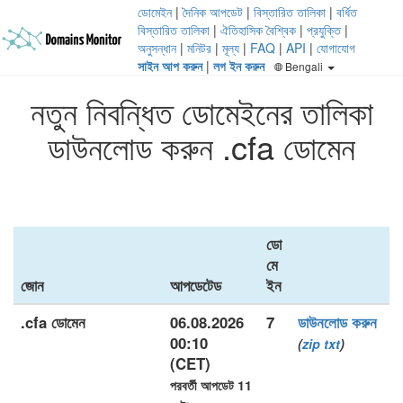
ডোমেইন
|
দৈনিক আপডেট
|
বিস্তারিত তালিকা
|
বর্ধিত
বিস্তারিত তালিকা
|
ঐতিহাসিক বৈশ্বিক
|
প্রযুক্তি
|
অনুসন্ধান
|
মনিটর
|
মূল্য
|
FAQ
|
API
|
যোগাযোগ
সাইন আপ করুন
|
লগ ইন করুন
Bengali
নতুন নিবন্ধিত ডোমেইনের তালিকা
ডাউনলোড করুন .cfa ডোমেন
ডো
মে
জোন
আপডেটেড
ইন
.cfa ডোমেন
06.08.2026
7
ডাউনলোড করুন
00:10
(
zip
txt
)
(CET)
পরবর্তী আপডেট 11