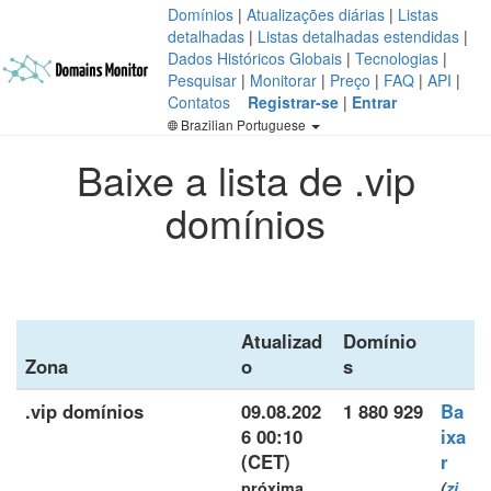
Domínios
|
Atualizações diárias
|
Listas
detalhadas
|
Listas detalhadas estendidas
|
Dados Históricos Globais
|
Tecnologias
|
Pesquisar
|
Monitorar
|
Preço
|
FAQ
|
API
|
Contatos
Registrar-se
|
Entrar
Brazilian Portuguese
Baixe a lista de .vip
domínios
Atualizad
Domínio
Zona
o
s
.vip domínios
09.08.202
1 880 929
Ba
6 00:10
ixa
(CET)
r
próxima
(
zi