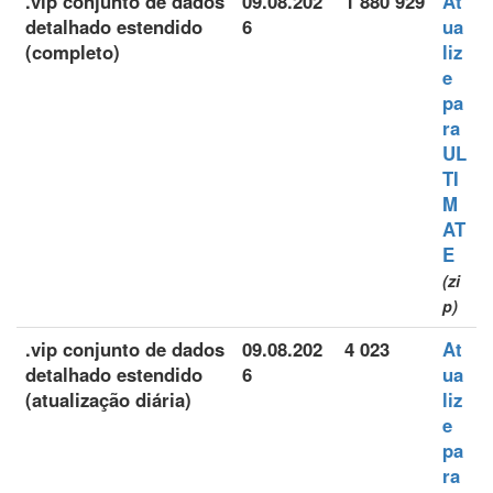
.vip conjunto de dados
09.08.202
1 880 929
At
detalhado estendido
6
ua
(completo)
liz
e
pa
ra
UL
TI
M
AT
E
(zi
p)
.vip conjunto de dados
09.08.202
4 023
At
detalhado estendido
6
ua
(atualização diária)
liz
e
pa
ra