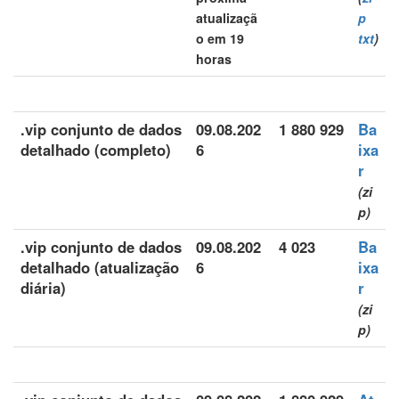
atualizaçã
p
o em 19
txt
)
horas
.vip conjunto de dados
09.08.202
1 880 929
Ba
detalhado (completo)
6
ixa
r
(zi
p)
.vip conjunto de dados
09.08.202
4 023
Ba
detalhado (atualização
6
ixa
diária)
r
(zi
p)