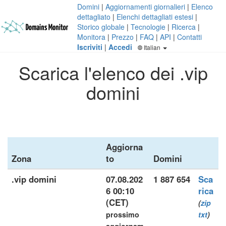
Domini
|
Aggiornamenti giornalieri
|
Elenco
dettagliato
|
Elenchi dettagliati estesi
|
Storico globale
|
Tecnologie
|
Ricerca
|
Monitora
|
Prezzo
|
FAQ
|
API
|
Contatti
Iscriviti
|
Accedi
Italian
Scarica l'elenco dei .vip
domini
Aggiorna
Zona
to
Domini
.vip domini
07.08.202
1 887 654
Sca
6 00:10
rica
(CET)
(
zip
prossimo
txt
)