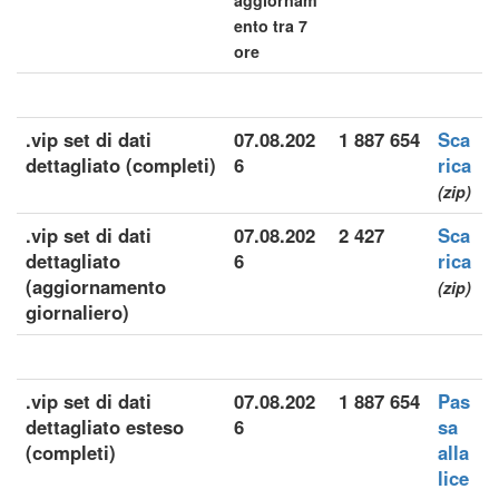
aggiornam
ento tra 7
ore
.vip set di dati
07.08.202
1 887 654
Sca
dettagliato (completi)
6
rica
(zip)
.vip set di dati
07.08.202
2 427
Sca
dettagliato
6
rica
(aggiornamento
(zip)
giornaliero)
.vip set di dati
07.08.202
1 887 654
Pas
dettagliato esteso
6
sa
(completi)
alla
lice