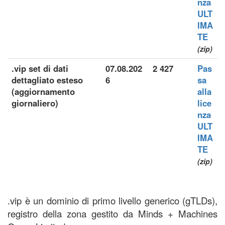
nza
ULT
IMA
TE
(zip)
.vip set di dati
07.08.202
2 427
Pas
dettagliato esteso
6
sa
(aggiornamento
alla
giornaliero)
lice
nza
ULT
IMA
TE
(zip)
.vip è un dominio di primo livello generico (gTLDs),
registro della zona gestito da Minds + Machines