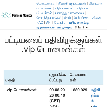
டொமைன்கள்
|
தினசரி புதுப்பிப்புகள்
|
விவரமான
பட்டியல்கள்
|
விரிவாக்கப்பட்ட விரிவான
பட்டியல்கள்
|
வரலாற்று உலகளாவிய
|
தொழில்நுட்பங்கள்
|
தேடு
|
மேற்பார்வை
|
விலை
|
FAQ
|
API
|
தொடர்பு
புதிய கணக்கு
உருவாக்கவும்
|
உள்நுழைவு
Tamil
பட்டியலைப் பதிவிறக்குங்கள்
.vip டொமைன்கள்
புதுப்பிக்க
டொமைன்
பகுதி
ப்பட்டது
கள்
.vip டொமைன்கள்
09.08.20
1 880 929
பதிவி
26 00:10
றக்க
(CET)
ம்
அடுத்த
(
zip