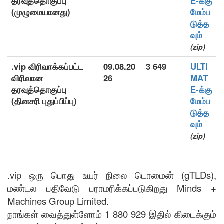
தரவுத்தொகுப்பு
E-க்கு
(முழுமையானது)
மேம்ப
டுத்த
வும்
(zip)
.vip விரிவாக்கப்பட்ட
09.08.20
3 649
ULTI
விரிவான
26
MAT
தரவுத்தொகுப்பு
E-க்கு
(தினசரி புதுப்பிப்பு)
மேம்ப
டுத்த
வும்
(zip)
.vip ஒரு பொது உயர் நிலை டொமைன் (gTLDs),
மண்டல பதிவேடு பராமரிக்கப்படுகிறது Minds +
Machines Group Limited.
நாங்கள் வைத்துள்ளோம் 1 880 929 இதில் கிடைக்கும்