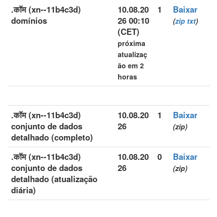
.कॉम (xn--11b4c3d)
10.08.20
1
Baixar
domínios
26 00:10
(
zip
txt
)
(CET)
próxima
atualizaç
ão em 2
horas
.कॉम (xn--11b4c3d)
10.08.20
1
Baixar
conjunto de dados
26
(zip)
detalhado (completo)
.कॉम (xn--11b4c3d)
10.08.20
0
Baixar
conjunto de dados
26
(zip)
detalhado (atualização
diária)