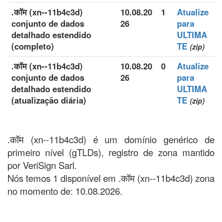
.कॉम (xn--11b4c3d)
10.08.20
1
Atualize
conjunto de dados
26
para
detalhado estendido
ULTIMA
(completo)
TE
(zip)
.कॉम (xn--11b4c3d)
10.08.20
0
Atualize
conjunto de dados
26
para
detalhado estendido
ULTIMA
(atualização diária)
TE
(zip)
.कॉम (xn--11b4c3d) é um domínio genérico de
primeiro nível (gTLDs), registro de zona mantido
por VeriSign Sarl.
Nós temos 1 disponível em .कॉम (xn--11b4c3d) zona
no momento de: 10.08.2026.