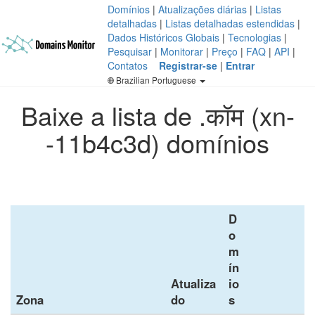
Domínios
|
Atualizações diárias
|
Listas
detalhadas
|
Listas detalhadas estendidas
|
Dados Históricos Globais
|
Tecnologias
|
Pesquisar
|
Monitorar
|
Preço
|
FAQ
|
API
|
Contatos
Registrar-se
|
Entrar
Brazilian Portuguese
Baixe a lista de .कॉम (xn-
-11b4c3d) domínios
D
o
m
ín
Atualiza
io
Zona
do
s