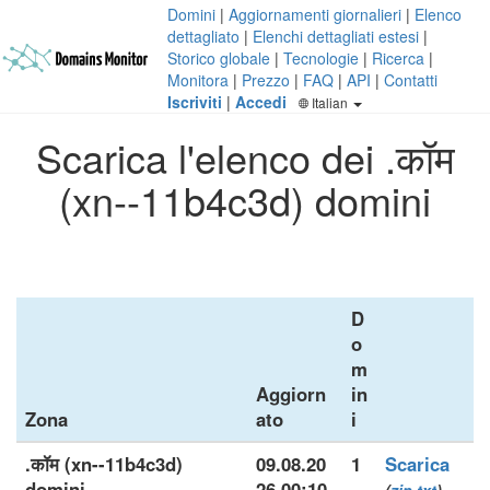
Domini
|
Aggiornamenti giornalieri
|
Elenco
dettagliato
|
Elenchi dettagliati estesi
|
Storico globale
|
Tecnologie
|
Ricerca
|
Monitora
|
Prezzo
|
FAQ
|
API
|
Contatti
Iscriviti
|
Accedi
Italian
Scarica l'elenco dei .कॉम
(xn--11b4c3d) domini
D
o
m
Aggiorn
in
Zona
ato
i
.कॉम (xn--11b4c3d)
09.08.20
1
Scarica
domini
26 00:10