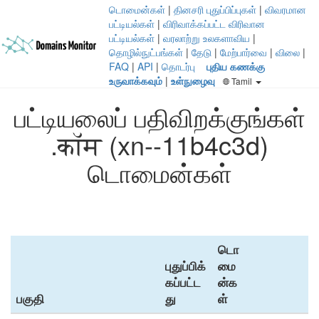
டொமைன்கள்
|
தினசரி புதுப்பிப்புகள்
|
விவரமான
பட்டியல்கள்
|
விரிவாக்கப்பட்ட விரிவான
பட்டியல்கள்
|
வரலாற்று உலகளாவிய
|
தொழில்நுட்பங்கள்
|
தேடு
|
மேற்பார்வை
|
விலை
|
FAQ
|
API
|
தொடர்பு
புதிய கணக்கு
உருவாக்கவும்
|
உள்நுழைவு
Tamil
பட்டியலைப் பதிவிறக்குங்கள்
.कॉम (xn--11b4c3d)
டொமைன்கள்
டொ
புதுப்பிக்
மை
கப்பட்ட
ன்க
பகுதி
து
ள்