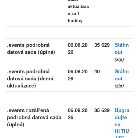
aktualizac
e za 1
hodiny
.events podrobná
06.08.20
35 629
Stáhn
datová sada (úplná)
26
out
(zip)
.events podrobná
06.08.20
40
Stáhn
datová sada (denní
26
out
aktualizace)
(zip)
.events rozšířená
06.08.20
35 629
Upgra
podrobná datová sada
26
dujte
(úplná)
na
ULTIM