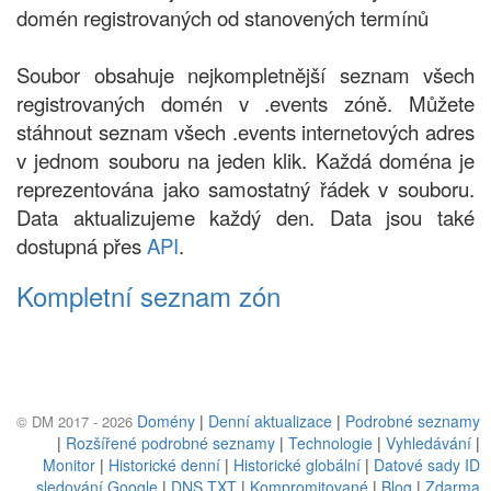
domén registrovaných od stanovených termínů
Soubor obsahuje nejkompletnější seznam všech
registrovaných domén v .events zóně. Můžete
stáhnout seznam všech .events internetových adres
v jednom souboru na jeden klik. Každá doména je
reprezentována jako samostatný řádek v souboru.
Data aktualizujeme každý den. Data jsou také
dostupná přes
API
.
Kompletní seznam zón
Domény
|
Denní aktualizace
|
Podrobné seznamy
© DM 2017 - 2026
|
Rozšířené podrobné seznamy
|
Technologie
|
Vyhledávání
|
Monitor
|
Historické denní
|
Historické globální
|
Datové sady ID
sledování Google
|
DNS TXT
|
Kompromitované
|
Blog
|
Zdarma