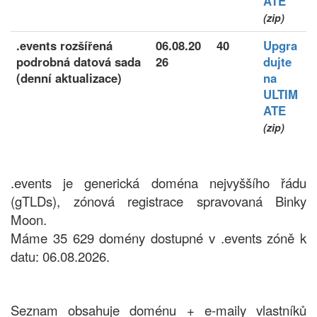
ATE
(zip)
.events rozšířená
06.08.20
40
Upgra
podrobná datová sada
26
dujte
(denní aktualizace)
na
ULTIM
ATE
(zip)
.events je generická doména nejvyššího řádu
(gTLDs), zónová registrace spravovaná Binky
Moon.
Máme 35 629 domény dostupné v .events zóně k
datu: 06.08.2026.
Seznam obsahuje doménu + e-maily vlastníků