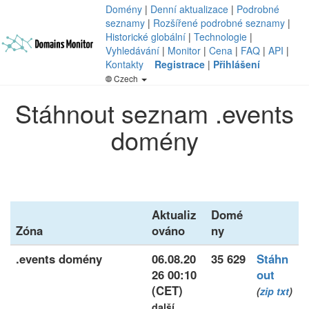
Domény
|
Denní aktualizace
|
Podrobné
seznamy
|
Rozšířené podrobné seznamy
|
Historické globální
|
Technologie
|
Vyhledávání
|
Monitor
|
Cena
|
FAQ
|
API
|
Kontakty
Registrace
|
Přihlášení
Czech
Stáhnout seznam .events
domény
Aktualiz
Domé
Zóna
ováno
ny
.events domény
06.08.20
35 629
Stáhn
26 00:10
out
(CET)
(
zip
txt
)
další