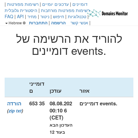
דומיינים
|
עדכונים יומיים
|
רשימות מפורטות
|
רשימות מפורטות מורחבות
|
היסטורית גלובלית
|
טכנולוגיות
|
חיפוש
|
ניטור
|
מחיר
|
API
|
FAQ
|
אנשי קשר
הרשמה
|
התחברות
Hebrew
להוריד את הרשימה של
.events דומיינים
דומייני
אזור
עודכן
ם
.events דומיינים
08.08.202
35 653
הורדה
6 00:10
)
zip
txt
(
(CET)
העדכון הבא
בעוד 12