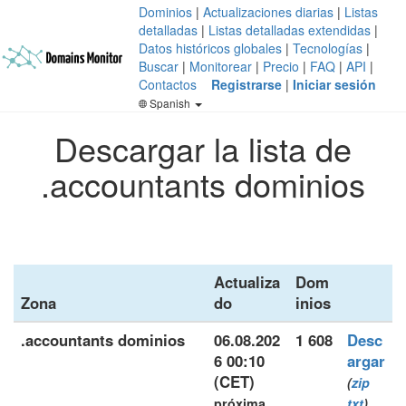
Dominios
|
Actualizaciones diarias
|
Listas
detalladas
|
Listas detalladas extendidas
|
Datos históricos globales
|
Tecnologías
|
Buscar
|
Monitorear
|
Precio
|
FAQ
|
API
|
Contactos
Registrarse
|
Iniciar sesión
Spanish
Descargar la lista de
.accountants dominios
Actualiza
Dom
Zona
do
inios
.accountants dominios
06.08.202
1 608
Desc
6 00:10
argar
(CET)
(
zip
próxima
txt
)