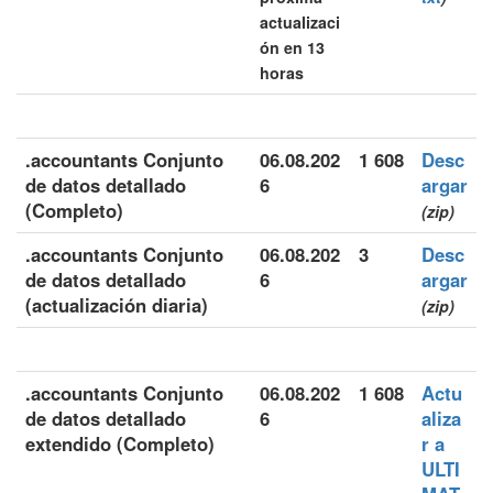
actualizaci
ón en 13
horas
.accountants Conjunto
06.08.202
1 608
Desc
de datos detallado
6
argar
(Completo)
(zip)
.accountants Conjunto
06.08.202
3
Desc
de datos detallado
6
argar
(actualización diaria)
(zip)
.accountants Conjunto
06.08.202
1 608
Actu
de datos detallado
6
aliza
extendido (Completo)
r a
ULTI