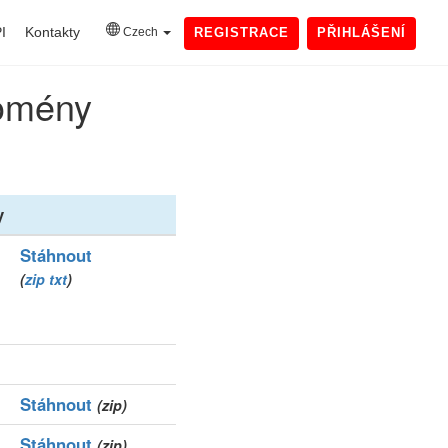
I
Kontakty
Czech
REGISTRACE
PŘIHLÁŠENÍ
domény
y
Stáhnout
(
zip
txt
)
Stáhnout
(zip)
Stáhnout
(zip)