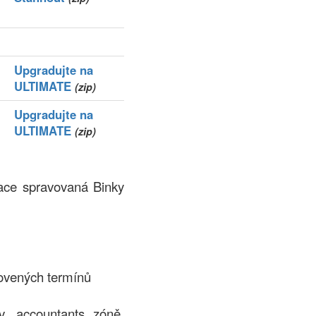
Upgradujte na
ULTIMATE
(zip)
Upgradujte na
ULTIMATE
(zip)
race spravovaná Binky
ovených termínů
 .accountants zóně.