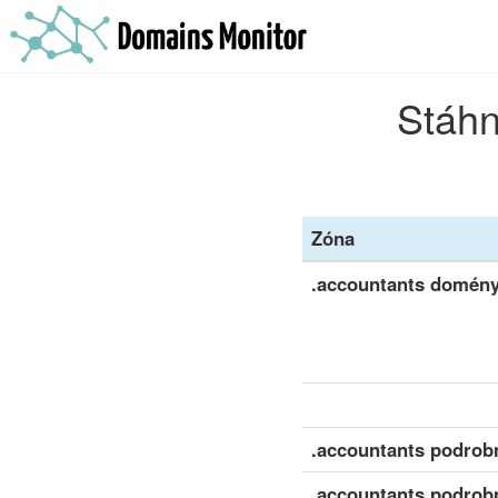
Stáhn
Zóna
.accountants domén
.accountants podrobn
.accountants podrob