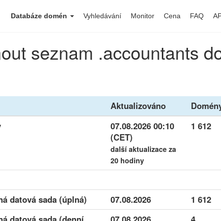
Databáze domén
Vyhledávání
Monitor
Cena
FAQ
AP
out seznam .accountants 
Aktualizováno
Domén
y
07.08.2026 00:10
1 612
(CET)
další aktualizace za
20 hodiny
á datová sada (úplná)
07.08.2026
1 612
ná datová sada (denní
07.08.2026
4