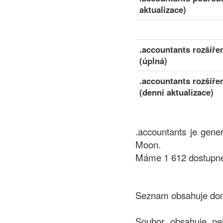
aktualizace)
.accountants rozšíř
(úplná)
.accountants rozšíř
(denní aktualizace)
.accountants je gene
Moon.
Máme 1 612 dostupné 
Seznam obsahuje domé
Soubor obsahuje ne