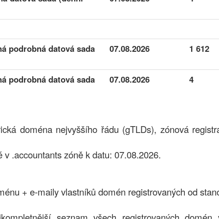
ená podrobná datová sada
07.08.2026
1 612
ená podrobná datová sada
07.08.2026
4
rická doména nejvyššího řádu (gTLDs), zónová regist
v .accountants zóně k datu: 07.08.2026.
nu + e-maily vlastníků domén registrovaných od stan
jkompletnější seznam všech registrovaných domén v