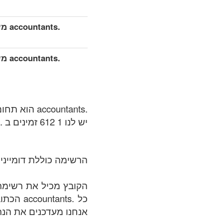
.nts
.nts
.accountants הוא תחום רמת גנרים (gTLDs), רשומת אזור שמתוחזקת על ידי Binky Moon.
יש לנו 1 612 זמינים ב .accountants אזור בתאריך של: 07.08.2026.
הרשימה כוללת דומיינים
כל .nts
אנחנו מעדכנים את הנתו