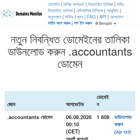
ডোমেইন
|
দৈনিক আপডেট
|
বিস্তারিত তালিকা
|
বর্ধিত
বিস্তারিত তালিকা
|
ঐতিহাসিক বৈশ্বিক
|
প্রযুক্তি
|
অনুসন্ধান
|
মনিটর
|
মূল্য
|
FAQ
|
API
|
যোগাযোগ
সাইন আপ করুন
|
লগ ইন করুন
Bengali
নতুন নিবন্ধিত ডোমেইনের তালিকা
ডাউনলোড করুন .accountants
ডোমেন
ডোমেই
জোন
আপডেটেড
ন
.accountants ডোমেন
06.08.2026
1 608
ডাউনলোড
00:10
করুন
(CET)
(
zip
txt
)
পরবর্তী আপডেট