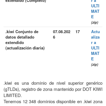
extendido (Completo)
r a
ULTI
MAT
E
(zip)
.kiwi Conjunto de
07.08.202
17
Actu
datos detallado
6
aliza
extendido
r a
(actualización diaria)
ULTI
MAT
E
(zip)
.kiwi es una dominio de nivel superior genérico
(gTLDs), registro de zona mantenido por DOT KIWI
LIMITED.
Tenemos 12 348 dominios disponible en .kiwi zona