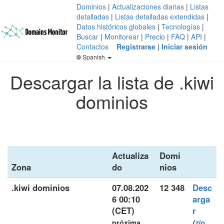
Dominios
|
Actualizaciones diarias
|
Listas
detalladas
|
Listas detalladas extendidas
|
Datos históricos globales
|
Tecnologías
|
Buscar
|
Monitorear
|
Precio
|
FAQ
|
API
|
Contactos
Registrarse
|
Iniciar sesión
Spanish
Descargar la lista de .kiwi
dominios
Actualiza
Domi
Zona
do
nios
.kiwi dominios
07.08.202
12 348
Desc
6 00:10
arga
(CET)
r
próxima
(
zip