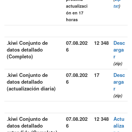
actualizaci
txt
)
ón en 17
horas
.kiwi Conjunto de
07.08.202
12 348
Desc
datos detallado
6
arga
(Completo)
r
(zip)
.kiwi Conjunto de
07.08.202
17
Desc
datos detallado
6
arga
(actualización diaria)
r
(zip)
.kiwi Conjunto de
07.08.202
12 348
Actu
datos detallado
6
aliza