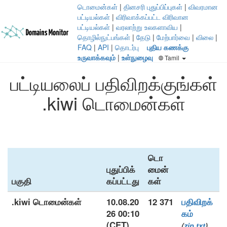
டொமைன்கள்
|
தினசரி புதுப்பிப்புகள்
|
விவரமான
பட்டியல்கள்
|
விரிவாக்கப்பட்ட விரிவான
பட்டியல்கள்
|
வரலாற்று உலகளாவிய
|
தொழில்நுட்பங்கள்
|
தேடு
|
மேற்பார்வை
|
விலை
|
FAQ
|
API
|
தொடர்பு
புதிய கணக்கு
உருவாக்கவும்
|
உள்நுழைவு
Tamil
பட்டியலைப் பதிவிறக்குங்கள்
.kiwi டொமைன்கள்
டொ
புதுப்பிக்
மைன்
பகுதி
கப்பட்டது
கள்
.kiwi டொமைன்கள்
10.08.20
12 371
பதிவிறக்
26 00:10
கம்
(CET)
(
zip
txt
)