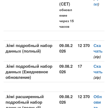
(CET)
txt
)
обновл
ение
через 15
часов
.kiwi подробный набор
09.08.2
12 370
Ска
данных (полный)
026
чать
(zip)
.kiwi подробный набор
09.08.2
17
Ска
данных (Ежедневное
026
чать
обновление)
(zip)
.kiwi расширенный
09.08.2
12 370
Обн
подробный набор
026
ови
данных (полный)
те