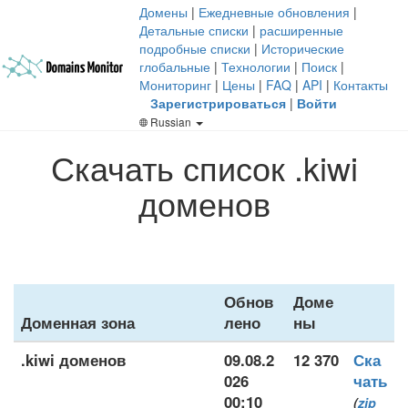
Домены
|
Ежедневные обновления
|
Детальные списки
|
расширенные
подробные списки
|
Исторические
глобальные
|
Технологии
|
Поиск
|
Мониторинг
|
Цены
|
FAQ
|
API
|
Контакты
Зарегистрироваться
|
Войти
Russian
Скачать список .kiwi
доменов
Обнов
Доме
Доменная зона
лено
ны
.kiwi доменов
09.08.2
12 370
Ска
026
чать
00:10
(
zip