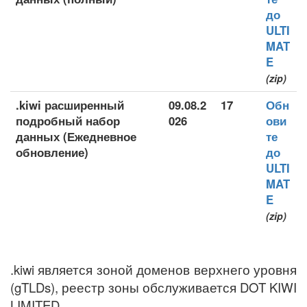
до
ULTI
MAT
E
(zip)
.kiwi расширенный
09.08.2
17
Обн
подробный набор
026
ови
данных (Ежедневное
те
обновление)
до
ULTI
MAT
E
(zip)
.kiwi является зоной доменов верхнего уровня
(gTLDs), реестр зоны обслуживается DOT KIWI
LIMITED.