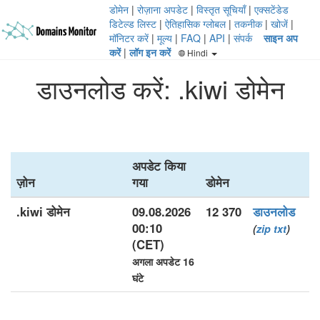
डोमेन
|
रोज़ाना अपडेट
|
विस्तृत सूचियाँ
|
एक्सटेंडेड
डिटेल्ड लिस्ट
|
ऐतिहासिक ग्लोबल
|
तकनीक
|
खोजें
|
मॉनिटर करें
|
मूल्य
|
FAQ
|
API
|
संपर्क
साइन अप
करें
|
लॉग इन करें
Hindi
डाउनलोड करें: .kiwi डोमेन
अपडेट किया
ज़ोन
गया
डोमेन
.kiwi डोमेन
09.08.2026
12 370
डाउनलोड
00:10
(
zip
txt
)
(CET)
अगला अपडेट 16
घंटे