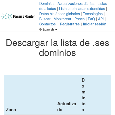
Dominios
|
Actualizaciones diarias
|
Listas
detalladas
|
Listas detalladas extendidas
|
Datos históricos globales
|
Tecnologías
|
Buscar
|
Monitorear
|
Precio
|
FAQ
|
API
|
Contactos
Registrarse
|
Iniciar sesión
Spanish
Descargar la lista de .ses
dominios
D
o
m
in
Actualiza
io
Zona
do
s