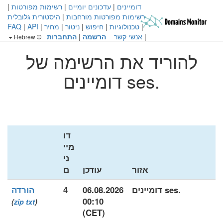
דומיינים
|
עדכונים יומיים
|
רשימות מפורטות
|
רשימות מפורטות מורחבות
|
היסטורית גלובלית
|
טכנולוגיות
|
חיפוש
|
ניטור
|
מחיר
|
API
|
FAQ
|
אנשי קשר
הרשמה
|
התחברות
Hebrew
להוריד את הרשימה של
.ses דומיינים
דו
מיי
ני
אזור
עודכן
ם
.ses דומיינים
06.08.2026
4
הורדה
00:10
)
zip
txt
(
(CET)