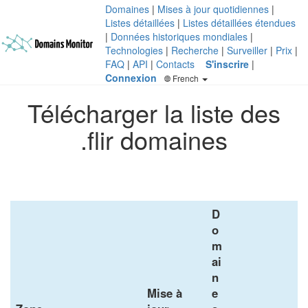
Domaines
|
Mises à jour quotidiennes
|
Listes détaillées
|
Listes détaillées étendues
|
Données historiques mondiales
|
Technologies
|
Recherche
|
Surveiller
|
Prix
|
FAQ
|
API
|
Contacts
S'inscrire
|
Connexion
French
Télécharger la liste des
.flir domaines
D
o
m
ai
n
Mise à
e