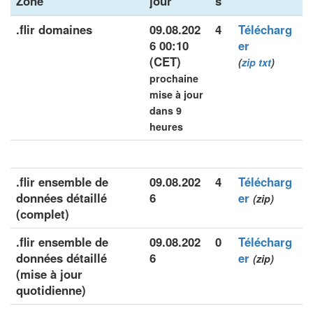
Zone
jour
s
.flir domaines
09.08.202
4
Télécharg
6 00:10
er
(CET)
(
zip
txt
)
prochaine
mise à jour
dans 9
heures
.flir ensemble de
09.08.202
4
Télécharg
données détaillé
6
er
(zip)
(complet)
.flir ensemble de
09.08.202
0
Télécharg
données détaillé
6
er
(zip)
(mise à jour
quotidienne)