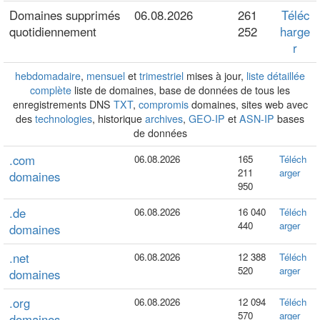
Domaines supprimés
06.08.2026
261
Téléc
quotidiennement
252
harge
r
hebdomadaire
,
mensuel
et
trimestriel
mises à jour,
liste détaillée
complète
liste de domaines, base de données de tous les
enregistrements DNS
TXT
,
compromis
domaines, sites web avec
des
technologies
, historique
archives
,
GEO-IP
et
ASN-IP
bases
de données
.com
06.08.2026
165
Téléch
211
arger
domaines
950
.de
06.08.2026
16 040
Téléch
440
arger
domaines
.net
06.08.2026
12 388
Téléch
520
arger
domaines
.org
06.08.2026
12 094
Téléch
570
arger
domaines