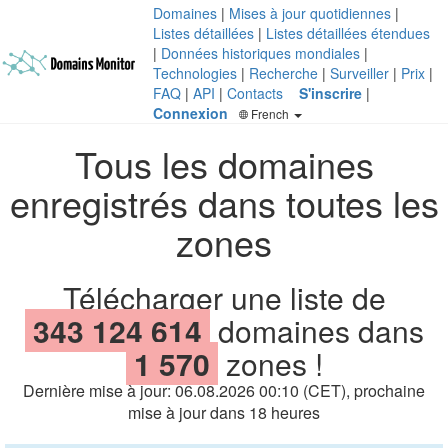
Domaines
|
Mises à jour quotidiennes
|
Listes détaillées
|
Listes détaillées étendues
|
Données historiques mondiales
|
Technologies
|
Recherche
|
Surveiller
|
Prix
|
FAQ
|
API
|
Contacts
S'inscrire
|
Connexion
French
Tous les domaines
enregistrés dans toutes les
zones
Télécharger une liste de
343 124 614
domaines dans
1 570
zones !
Dernière mise à jour: 06.08.2026 00:10 (CET), prochaine
mise à jour dans 18 heures