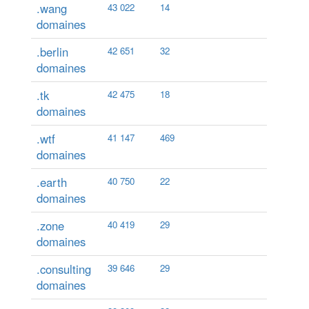
.wang
43 022
14
domaines
.berlin
42 651
32
domaines
.tk
42 475
18
domaines
.wtf
41 147
469
domaines
.earth
40 750
22
domaines
.zone
40 419
29
domaines
.consulting
39 646
29
domaines