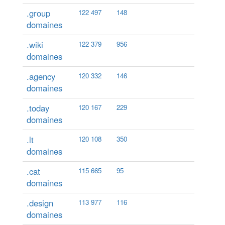
.group
122 497
148
domaines
.wiki
122 379
956
domaines
.agency
120 332
146
domaines
.today
120 167
229
domaines
.lt
120 108
350
domaines
.cat
115 665
95
domaines
.design
113 977
116
domaines