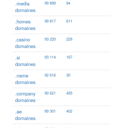
.media
99 899
94
domaines
.homes
99 817
611
domaines
.casino
93 220
229
domaines
.si
93 114
167
domaines
.name
92 616
30
domaines
.company
90 621
455
domaines
.ae
89 301
402
domaines