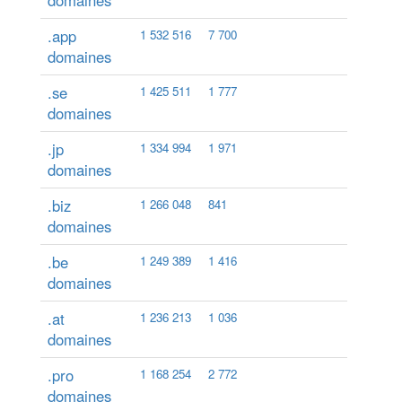
domaines
.app
1 532 516
7 700
domaines
.se
1 425 511
1 777
domaines
.jp
1 334 994
1 971
domaines
.biz
1 266 048
841
domaines
.be
1 249 389
1 416
domaines
.at
1 236 213
1 036
domaines
.pro
1 168 254
2 772
domaines