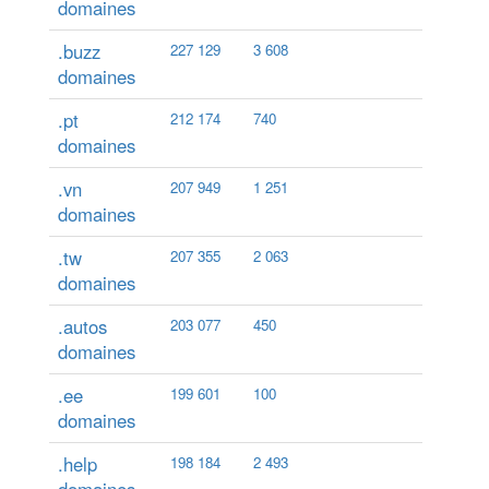
domaines
.buzz
227 129
3 608
domaines
.pt
212 174
740
domaines
.vn
207 949
1 251
domaines
.tw
207 355
2 063
domaines
.autos
203 077
450
domaines
.ee
199 601
100
domaines
.help
198 184
2 493