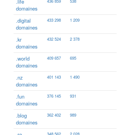
.life
436 859
538
domaines
.digital
433 298
1 209
domaines
.kr
432 524
2 378
domaines
.world
409 657
695
domaines
.nz
401 143
1 490
domaines
.fun
376 145
931
domaines
.blog
362 402
989
domaines
.ro
348 562
2 028