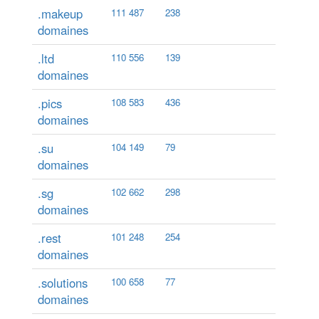
.makeup
111 487
238
domaines
.ltd
110 556
139
domaines
.pics
108 583
436
domaines
.su
104 149
79
domaines
.sg
102 662
298
domaines
.rest
101 248
254
domaines
.solutions
100 658
77
domaines