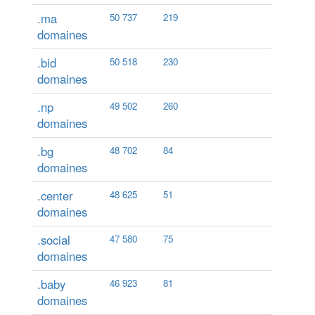
.ma
50 737
219
domaines
.bid
50 518
230
domaines
.np
49 502
260
domaines
.bg
48 702
84
domaines
.center
48 625
51
domaines
.social
47 580
75
domaines
.baby
46 923
81
domaines