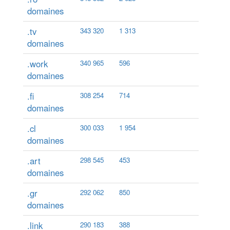
domaines
.tv
343 320
1 313
domaines
.work
340 965
596
domaines
.fi
308 254
714
domaines
.cl
300 033
1 954
domaines
.art
298 545
453
domaines
.gr
292 062
850
domaines
.link
290 183
388