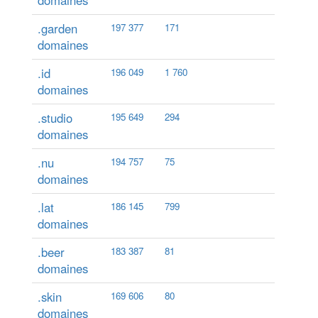
domaines
.garden
197 377
171
domaines
.id
196 049
1 760
domaines
.studio
195 649
294
domaines
.nu
194 757
75
domaines
.lat
186 145
799
domaines
.beer
183 387
81
domaines
.skin
169 606
80
domaines