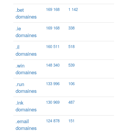
.bet
169 168
1 142
domaines
.ie
169 168
338
domaines
.il
160 511
518
domaines
.win
148 340
539
domaines
.run
133 996
106
domaines
.ink
130 969
487
domaines
.email
124 878
151
domaines