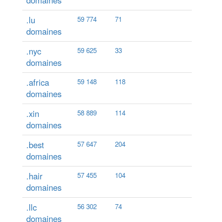
domaines
.lu
59 774
71
domaines
.nyc
59 625
33
domaines
.africa
59 148
118
domaines
.xin
58 889
114
domaines
.best
57 647
204
domaines
.hair
57 455
104
domaines
.llc
56 302
74
domaines