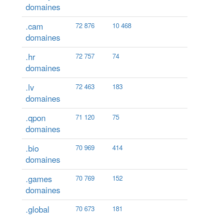
domaines
.cam
72 876
10 468
domaines
.hr
72 757
74
domaines
.lv
72 463
183
domaines
.qpon
71 120
75
domaines
.bio
70 969
414
domaines
.games
70 769
152
domaines
.global
70 673
181