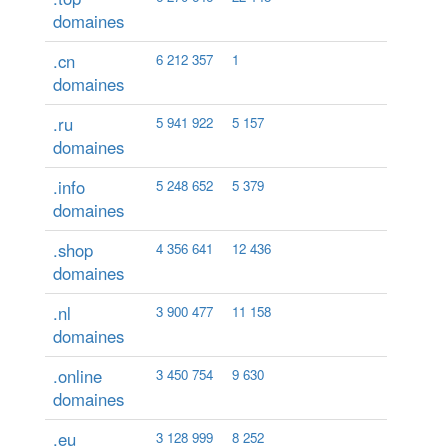
domaines
.cn
6 212 357
1
domaines
.ru
5 941 922
5 157
domaines
.info
5 248 652
5 379
domaines
.shop
4 356 641
12 436
domaines
.nl
3 900 477
11 158
domaines
.online
3 450 754
9 630
domaines
.eu
3 128 999
8 252