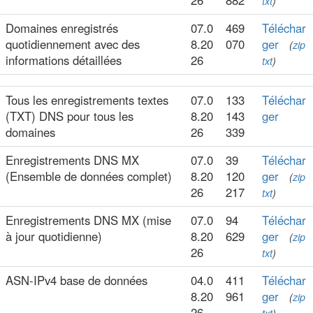
26
882
txt
)
Domaines enregistrés
07.0
469
Téléchar
quotidiennement avec des
8.20
070
ger
(
zip
informations détaillées
26
txt
)
Tous les enregistrements textes
07.0
133
Téléchar
(TXT) DNS pour tous les
8.20
143
ger
domaines
26
339
Enregistrements DNS MX
07.0
39
Téléchar
(Ensemble de données complet)
8.20
120
ger
(
zip
26
217
txt
)
Enregistrements DNS MX (mise
07.0
94
Téléchar
à jour quotidienne)
8.20
629
ger
(
zip
26
txt
)
ASN-IPv4 base de données
04.0
411
Téléchar
8.20
961
ger
(
zip
26