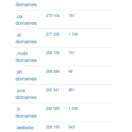
domaines
.ua
279 104
791
domaines
.ar
277 235
1 745
domaines
.mobi
268 768
101
domaines
.sh
268 684
48
domaines
.one
260 341
481
domaines
.tr
249 585
1 206
domaines
.website
228 190
543