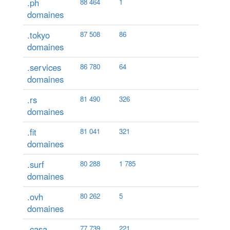
.ph
88 464
1
domaines
.tokyo
87 508
86
domaines
.services
86 780
64
domaines
.rs
81 490
326
domaines
.fit
81 041
321
domaines
.surf
80 288
1 785
domaines
.ovh
80 262
5
domaines
.casa
77 739
221