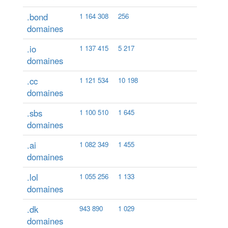
.bond
1 164 308
256
domaines
.io
1 137 415
5 217
domaines
.cc
1 121 534
10 198
domaines
.sbs
1 100 510
1 645
domaines
.ai
1 082 349
1 455
domaines
.lol
1 055 256
1 133
domaines
.dk
943 890
1 029
domaines