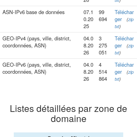
txt
)
ASN-IPv6 base de données
07.1
99
Téléchar
0.20
694
ger
(
zip
25
txt
)
GEO-IPv4 (pays, ville, district,
04.0
3
Téléchar
coordonnées, ASN)
8.20
275
ger
(
zip
26
051
txt
)
GEO-IPv6 (pays, ville, district,
04.0
4
Téléchar
coordonnées, ASN)
8.20
514
ger
(
zip
26
864
txt
)
Listes détaillées par zone de
domaine