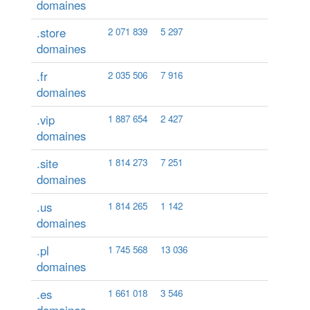
domaines
.store
2 071 839
5 297
domaines
.fr
2 035 506
7 916
domaines
.vip
1 887 654
2 427
domaines
.site
1 814 273
7 251
domaines
.us
1 814 265
1 142
domaines
.pl
1 745 568
13 036
domaines
.es
1 661 018
3 546