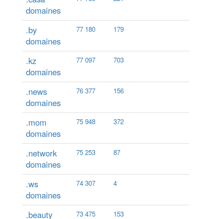
domaines
.by
77 180
179
domaines
.kz
77 097
703
domaines
.news
76 377
156
domaines
.mom
75 948
372
domaines
.network
75 253
87
domaines
.ws
74 307
4
domaines
.beauty
73 475
153