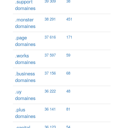
.support
39 309
38
domaines
.monster
38 291
451
domaines
.page
37 616
171
domaines
.works
37 597
59
domaines
.business
37 156
68
domaines
.uy
36 222
48
domaines
.plus
36 141
81
domaines
.capital
36 123
54