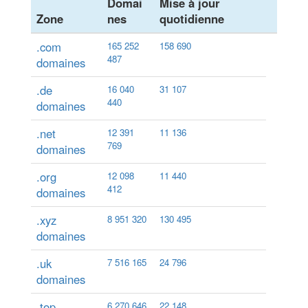
Domai
Mise à jour
Zone
nes
quotidienne
.com
165 252
158 690
487
domaines
.de
16 040
31 107
440
domaines
.net
12 391
11 136
769
domaines
.org
12 098
11 440
412
domaines
.xyz
8 951 320
130 495
domaines
.uk
7 516 165
24 796
domaines
.top
6 270 646
22 148