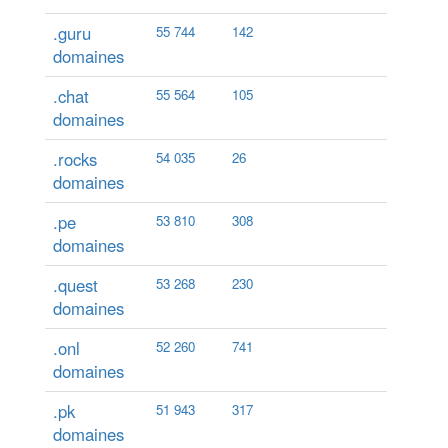
.guru
55 744
142
domaines
.chat
55 564
105
domaines
.rocks
54 035
26
domaines
.pe
53 810
308
domaines
.quest
53 268
230
domaines
.onl
52 260
741
domaines
.pk
51 943
317
domaines