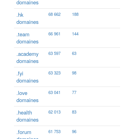
domaines
.hk
68 662
188
domaines
.team
66 961
144
domaines
.academy
63 597
63
domaines
.fyi
63 323
98
domaines
.love
63 041
77
domaines
.health
62 013
83
domaines
.forum
61 753
96