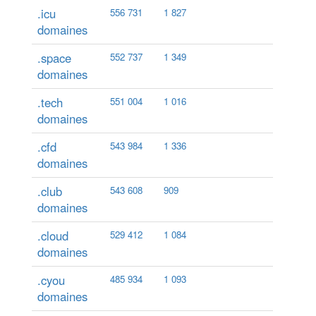
.icu
556 731
1 827
domaines
.space
552 737
1 349
domaines
.tech
551 004
1 016
domaines
.cfd
543 984
1 336
domaines
.club
543 608
909
domaines
.cloud
529 412
1 084
domaines
.cyou
485 934
1 093
domaines