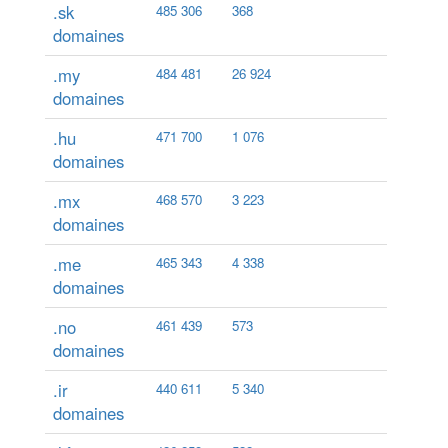
.sk
485 306
368
domaines
.my
484 481
26 924
domaines
.hu
471 700
1 076
domaines
.mx
468 570
3 223
domaines
.me
465 343
4 338
domaines
.no
461 439
573
domaines
.ir
440 611
5 340
domaines