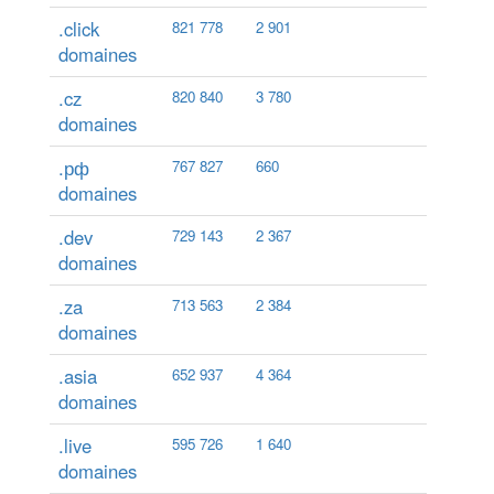
.click
821 778
2 901
domaines
.cz
820 840
3 780
domaines
.рф
767 827
660
domaines
.dev
729 143
2 367
domaines
.za
713 563
2 384
domaines
.asia
652 937
4 364
domaines
.live
595 726
1 640
domaines