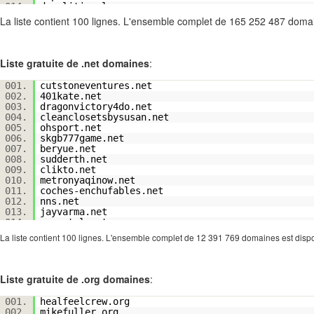
014.
demolitionplan.com
015.
quarkeventures.com
La liste contient 100 lignes. L'ensemble complet de 165 252 487 doma
016.
americanroofingservicesinc.com
017.
alzysshop.com
018.
saltalaw.com
019.
senopro.com
Liste gratuite de .net domaines
:
020.
burlington-rotary.com
021.
terwilliger-automotive.com
001.
cutstoneventures.net
022.
harlowmcfly.com
002.
401kate.net
023.
189377.com
003.
dragonvictory4do.net
024.
keyranches.com
004.
cleanclosetsbysusan.net
025.
krezus-group.com
005.
ohsport.net
026.
bendbe.com
006.
skgb777game.net
027.
pamperedhealth.com
007.
beryue.net
028.
ztrans-ai.com
008.
sudderth.net
029.
libertythriftstores.com
009.
clikto.net
030.
howardvfd.com
010.
metronyaqinow.net
031.
decoranero.com
011.
coches-enchufables.net
032.
ashernam.com
012.
nns.net
033.
coastalbreezecreations.com
013.
jayvarma.net
034.
vertshockreview.com
014.
exportal.net
035.
jaipurcoin.com
015.
squarelycreative.net
La liste contient 100 lignes. L'ensemble complet de 12 391 769 domaines est disp
036.
coolcatcollectables.com
016.
solstreetwear.net
037.
apziurek.com
017.
ferringfc.net
038.
38pz.com
018.
ehaiteambvip.net
039.
777italiancharms.com
019.
j45489s2jhj26w18.net
Liste gratuite de .org domaines
:
040.
enamidourohyoushiki.com
020.
getnailedinkeywest.net
041.
customerquant.com
021.
oworgbexdiofb.net
042.
csgoqz.com
001.
healfeelcrew.org
022.
pexerelgon.net
043.
ffxnetworksolutions.com
002.
mikefuller.org