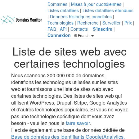
Domaines
|
Mises à jour quotidiennes
|
Listes détaillées
|
Listes détaillées étendues
|
Données historiques mondiales
|
Technologies
|
Recherche
|
Surveiller
|
Prix
|
FAQ
|
API
|
Contacts
S'inscrire
|
Connexion
French
Liste de sites web avec
certaines technologies
Nous scannons 300 000 000 de domaines,
identifions les technologies utilisées sur les sites
web et fournissons une liste de sites web avec
certaines technologies. Des listes de sites web qui
utilisent WordPress, Drupal, Stripe, Google Analytics
et d'autres technologies populaires. Si vous ne voyez
pas une technologie spécifique dont vous avez
besoin - veuillez nous le
faire savoir
.
Il existe également une base de données dédiée de
Base de données des identifiants Google(Analytics,