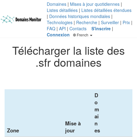
Domaines
|
Mises à jour quotidiennes
|
Listes détaillées
|
Listes détaillées étendues
|
Données historiques mondiales
|
Technologies
|
Recherche
|
Surveiller
|
Prix
|
FAQ
|
API
|
Contacts
S'inscrire
|
Connexion
French
Télécharger la liste des
.sfr domaines
D
o
m
ai
Mise à
n
Zone
jour
es