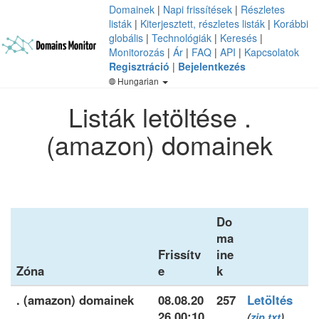
Domainek
|
Napi frissítések
|
Részletes
listák
|
Kiterjesztett, részletes listák
|
Korábbi
globális
|
Technológiák
|
Keresés
|
Monitorozás
|
Ár
|
FAQ
|
API
|
Kapcsolatok
Regisztráció
|
Bejelentkezés
Hungarian
Listák letöltése .
(amazon) domainek
Do
ma
Frissítv
ine
Zóna
e
k
. (amazon) domainek
08.08.20
257
Letöltés
26 00:10
(
zip
txt
)