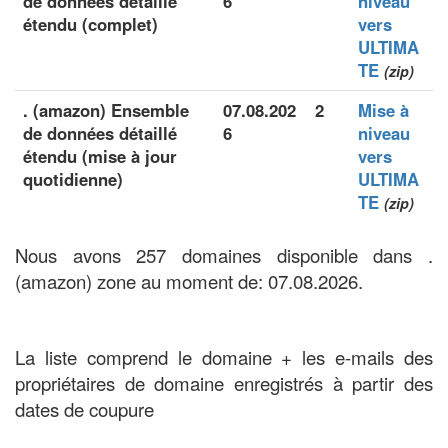
de données détaillé
6
niveau
étendu (complet)
vers
ULTIMA
TE
(zip)
. (amazon) Ensemble
07.08.202
2
Mise à
de données détaillé
6
niveau
étendu (mise à jour
vers
quotidienne)
ULTIMA
TE
(zip)
Nous avons 257 domaines disponible dans .
(amazon) zone au moment de: 07.08.2026.
La liste comprend le domaine + les e-mails des
propriétaires de domaine enregistrés à partir des
dates de coupure