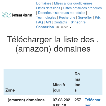
Domaines
|
Mises à jour quotidiennes
|
Listes détaillées
|
Listes détaillées étendues
|
Données historiques mondiales
|
Technologies
|
Recherche
|
Surveiller
|
Prix
|
FAQ
|
API
|
Contacts
S'inscrire
|
Connexion
French
Télécharger la liste des .
(amazon) domaines
Do
ma
Mise à
ine
Zone
jour
s
. (amazon) domaines
07.08.202
257
Téléchar
6 00:10
ger