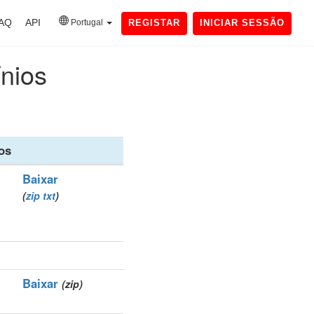
AQ
API
Portugal
REGISTAR
INICIAR SESSÃO
ínios
os
Baixar
(
zip
txt
)
Baixar
(zip)