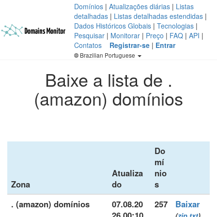
Domínios
|
Atualizações diárias
|
Listas
detalhadas
|
Listas detalhadas estendidas
|
Dados Históricos Globais
|
Tecnologias
|
Pesquisar
|
Monitorar
|
Preço
|
FAQ
|
API
|
Contatos
Registrar-se
|
Entrar
Brazilian Portuguese
Baixe a lista de .
(amazon) domínios
Do
mí
Atualiza
nio
Zona
do
s
. (amazon) domínios
07.08.20
257
Baixar
26 00:10
(
zip
txt
)