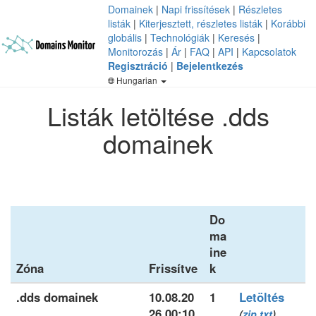
Domainek
|
Napi frissítések
|
Részletes
listák
|
Kiterjesztett, részletes listák
|
Korábbi
globális
|
Technológiák
|
Keresés
|
Monitorozás
|
Ár
|
FAQ
|
API
|
Kapcsolatok
Regisztráció
|
Bejelentkezés
Hungarian
Listák letöltése .dds
domainek
Do
ma
ine
Zóna
Frissítve
k
.dds domainek
10.08.20
1
Letöltés
26 00:10
(
zip
txt
)